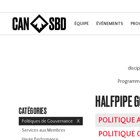
ÉQUIPE
ÉVÉNEMENTS
PRO
disci
Program
HALFPIPE 
CATÉGORIES
POLITIQUE 
Politiques de Gouvernance
X
Services aux Membres
POLITIQUE
Haute Performance