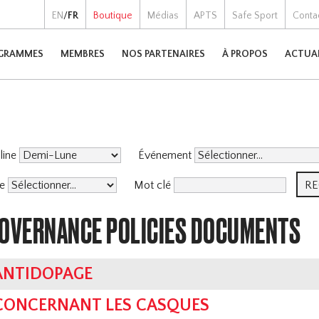
EN
/
FR
Boutique
Médias
APTS
Safe Sport
Conta
GRAMMES
MEMBRES
NOS PARTENAIRES
À PROPOS
ACTUA
pline
Événement
me
Mot clé
GOVERNANCE POLICIES DOCUMENTS
ANTIDOPAGE
 CONCERNANT LES CASQUES