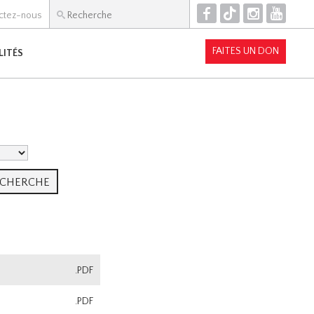
F
T
I
Y
ctez-nous
FAITES UN DON
LITÉS
.PDF
.PDF