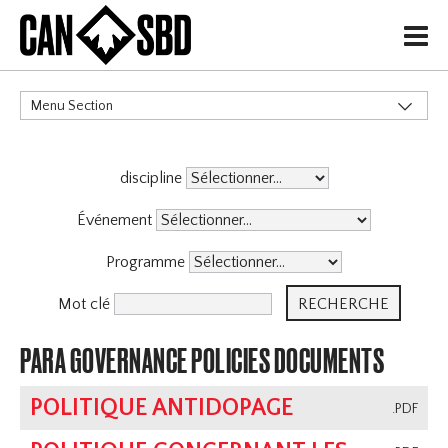
H
Menu Section
CATÉGORIES
discipline
Politiques de Gouvernance
X
Services aux Membres
Événement
Haute Performance
Programme
Événements & Compétitions
Programmes
Mot clé
Programme D'Entraîneurs
PARA GOVERNANCE POLICIES DOCUMENTS
Archive
POLITIQUE ANTIDOPAGE
.PDF