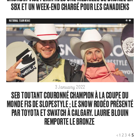
SBX ET UN WEEK-END CHARGÉ POUR LES CANADIENS
2023
2022
2021
2020
2019
2018
2017
2016
2015
3 January 2022
SEB TOUTANT COURONNÉ CHAMPION À LA COUPE DU
MONDE FIS DE SLOPESTYLE ; LE SNOW RODÉO PRÉSENTÉ
PAR TOYOTA ET SWATCH À CALGARY. LAURIE BLOUIN
REMPORTE LE BRONZE
<
1
2
3
4
5