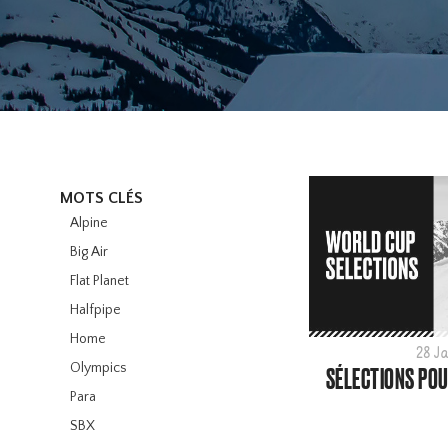
MOTS CLÉS
Alpine
Big Air
Flat Planet
Halfpipe
Home
28 J
Olympics
SÉLECTIONS POU
Para
SBX