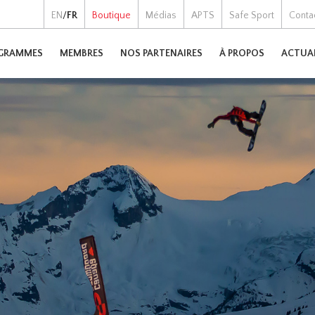
EN
/
FR
Boutique
Médias
APTS
Safe Sport
Conta
GRAMMES
MEMBRES
NOS PARTENAIRES
À PROPOS
ACTUA