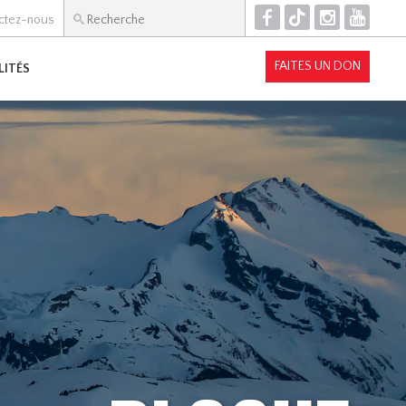
F
T
I
Y
ctez-nous
FAITES UN DON
LITÉS