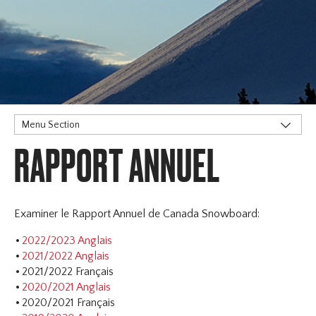
Menu Section
RAPPORT ANNUEL
Notre Credo
Brand Statement & Values
Notre Credo
Rapport Annuel
Examiner le Rapport Annuel de Canada Snowboard:
Équipe nationale
2022/2023 Anglais
Plan Strategic
2021/2022 Anglais
La politique
2021/2022 Français
2020/2021 Anglais
Sports de Neige Canada
2020/2021 Français
Terminologie du sport