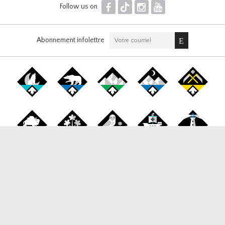
F
T
I
Y
Follow us on
Abonnement infolettre
Canada Snowboard