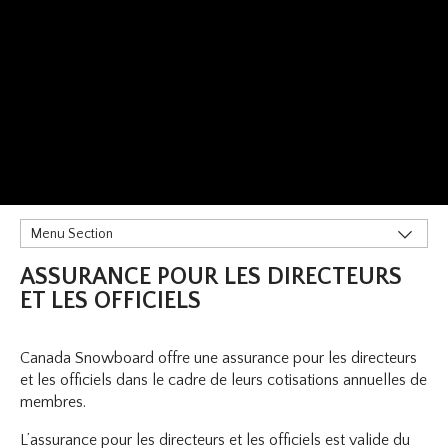
Menu Section
Adhésion
ASSURANCE POUR LES DIRECTEURS
Insurance
ET LES OFFICIELS
Assurance PAAS
Rapports d'accident, d'incident et autorisation médicale
Canada Snowboard offre une assurance pour les directeurs
et les officiels dans le cadre de leurs cotisations annuelles de
Sanction pour les activités hors Canada
membres.
Demande d'un certificat d'assurance
Assurance pour les directeurs et les officiels
L’assurance pour les directeurs et les officiels est valide du