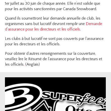
1er juillet au 30 juin de chaque année. Elle n’est valide que
Assurance responsabilité civile générale
pour les activités sanctionnées par Canada Snowboard.
Demande de gel de points FIS
Quand ils soumettront leur demande annuelle de club, les
Bénéfices aux membres
organismes sans but lucratif devront remplir une
Demande
Ressources
d’assurance pour les directeurs et les officiels
.
Donate Now
Les clubs à but lucratif ne sont pas couverts par l’assurance
pour les directeurs et les officiels.
Pour obtenir d’autres renseignements sur la couverture,
veuillez lire le Résumé de l’assurance pour les directeurs et
les officiels
.
(Anglais)