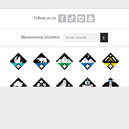
F
T
I
Y
Follow us on
Abonnement infolettre