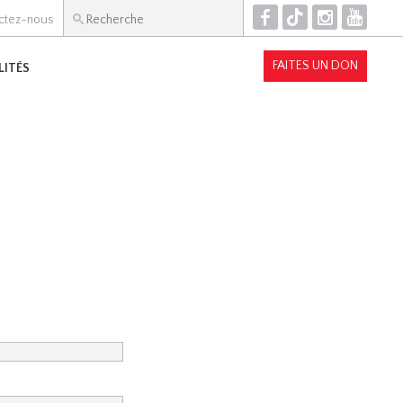
F
T
I
Y
ctez-nous
FAITES UN DON
LITÉS