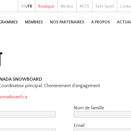
EN
/
FR
Boutique
Médias
APTS
Safe Sport
Conta
GRAMMES
MEMBRES
NOS PARTENAIRES
À PROPOS
ACTUA
T
CANADA SNOWBOARD
ordinateur principal, Cheminement d'engagement
asnowboard.ca
Nom de famille
Email