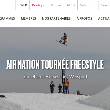
EN
/
FR
Boutique
Médias
APTS
Safe Sport
Conta
GRAMMES
MEMBRES
NOS PARTENAIRES
À PROPOS
ACTUA
AIR NATION TOURNÉE FREESTYLE
Stoneham | Horseshoe | Winsport