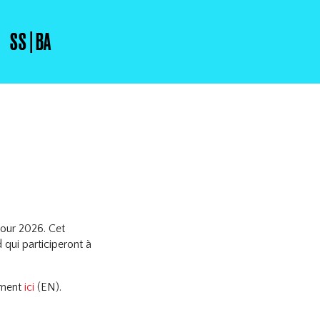
SS | BA
Tour 2026. Cet
qui participeront à
ement
ici
(EN).