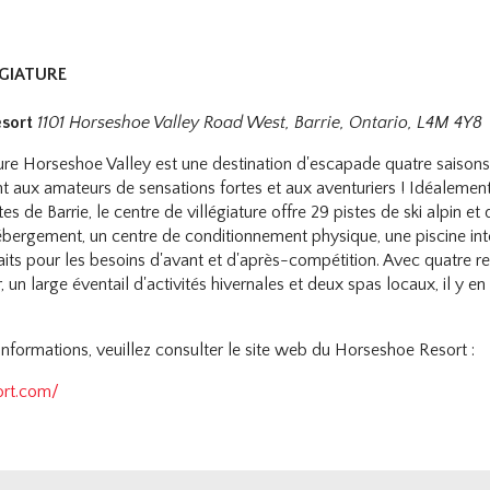
ÉGIATURE
sort
1101 Horseshoe Valley Road West, Barrie, Ontario, L4M 4Y8
ture Horseshoe Valley est une destination d'escapade quatre saison
ront aux amateurs de sensations fortes et aux aventuriers ! Idéalemen
s de Barrie, le centre de villégiature offre 29 pistes de ski alpin et
ébergement, un centre de conditionnement physique, une piscine inté
faits pour les besoins d'avant et d'après-compétition. Avec quatre r
r, un large éventail d'activités hivernales et deux spas locaux, il y en
nformations, veuillez consulter le site web du Horseshoe Resort :
ort.com/