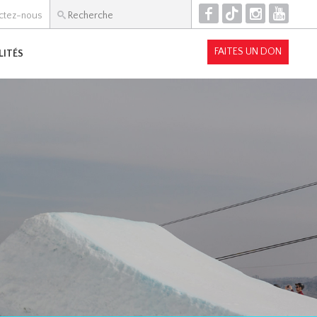
F
T
I
Y
ctez-nous
FAITES UN DON
LITÉS