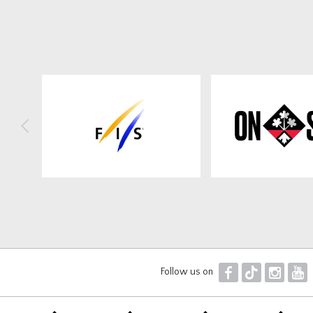
<
F
T
I
Y
Follow us on