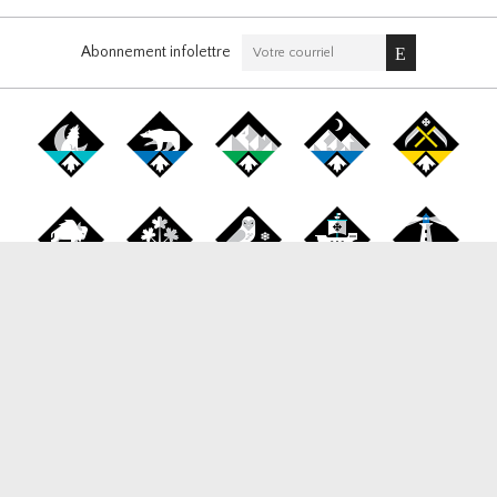
Abonnement infolettre
Canada Snowboard
1177 West Broadway, Suite 265, Vancouver BC, V6H 1G3
Tél / Fax:
778-653-0060
Email:
info@canadasnowboard.ca