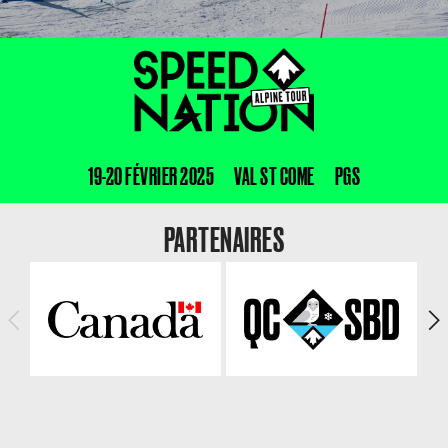
19-20 FÉVRIER 2025
VAL ST COME
PGS
PARTENAIRES
<
>