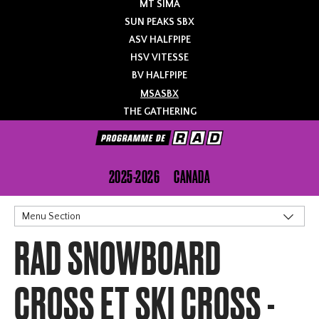
MT SIMA
SUN PEAKS SBX
ASV HALFPIPE
HSV VITESSE
BV HALFPIPE
MSASBX
THE GATHERING
2025-2026
CANADA
Menu Section
RAD SNOWBOARD
Insciription
Contact
CROSS ET SKI CROSS -