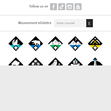
F
T
I
Y
Follow us on
Abonnement infolettre
Canada Snowboard