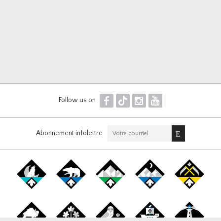
F
T
I
Y
Follow us on
Abonnement infolettre