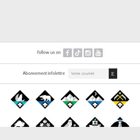
F
T
I
Y
Follow us on
Abonnement infolettre