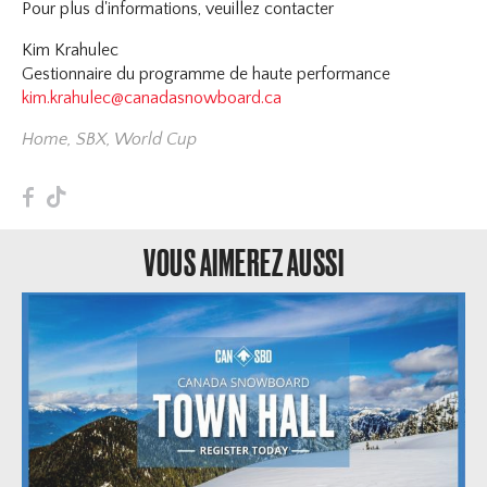
Pour plus d'informations, veuillez contacter
Kim Krahulec
Gestionnaire du programme de haute performance
kim.krahulec@canadasnowboard.ca
Home
,
SBX
,
World Cup
F
T
VOUS AIMEREZ AUSSI