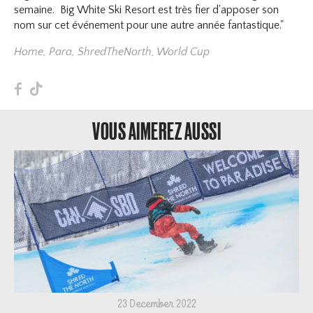
semaine. Big White Ski Resort est très fier d'apposer son
nom sur cet événement pour une autre année fantastique."
Home
,
Para
,
ShredTheNorth
,
World Cup
F
T
VOUS AIMEREZ AUSSI
23 December 2022