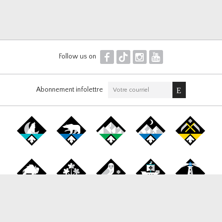
F
T
I
Y
Follow us on
Abonnement infolettre