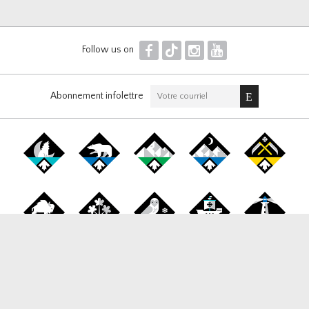
F
T
I
Y
Follow us on
Abonnement infolettre