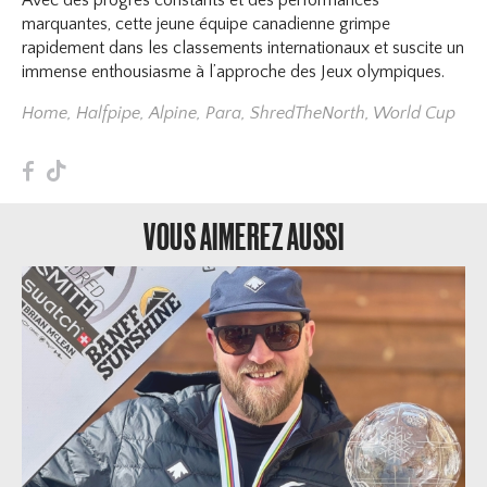
Avec des progrès constants et des performances
marquantes, cette jeune équipe canadienne grimpe
rapidement dans les classements internationaux et suscite un
immense enthousiasme à l’approche des Jeux olympiques.
Home
,
Halfpipe
,
Alpine
,
Para
,
ShredTheNorth
,
World Cup
F
T
VOUS AIMEREZ AUSSI