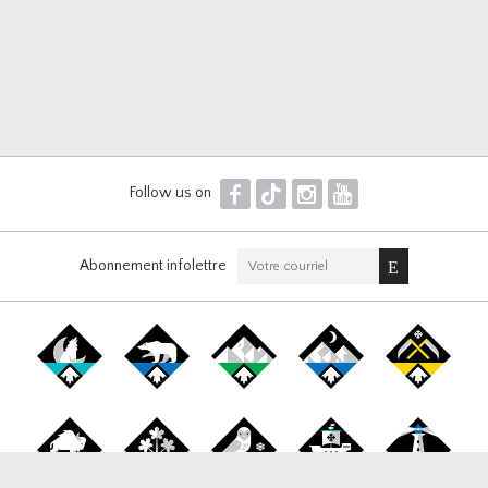
F
T
I
Y
Follow us on
Abonnement infolettre