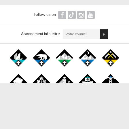
F
T
I
Y
Follow us on
Abonnement infolettre