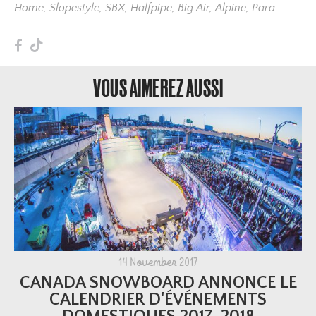
Home
,
Slopestyle
,
SBX
,
Halfpipe
,
Big Air
,
Alpine
,
Para
F
T
VOUS AIMEREZ AUSSI
14 November 2017
CANADA SNOWBOARD ANNONCE LE
CALENDRIER D'ÉVÉNEMENTS