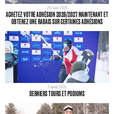
Para
26 June 2026
ACHETEZ VOTRE ADHÉSION 2026/2027 MAINTENANT ET
SBX
OBTENEZ UNE RABAIS SUR CERTAINES ADHÉSIONS
ShredTheNorth
Slopestyle
Snow
Style
Tech
World Cup
ARCHIVE
2026
2025
2 April 2026
DERNIERS TOURS ET PODIUMS
2024
2023
2022