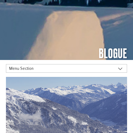
BLOGUE
Menu Section
MOTS CLÉS
Alpine
Big Air
Flat Planet
Halfpipe
Home
Olympics