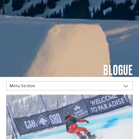
BLOGUE
Menu Section
MOTS CLÉS
Alpine
Big Air
Flat Planet
Halfpipe