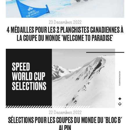
Home
Olympics
Para
23 December 2022
4 MÉDAILLES POUR LES 2 PLANCHISTES CANADIENNES À
SBX
LA COUPE DU MONDE 'WELCOME TO PARADISE'
ShredTheNorth
Slopestyle
Snow
Style
Tech
World Cup
ARCHIVE
2026
2025
22 December 2022
SÉLECTIONS POUR LES COUPES DU MONDE DU 'BLOC B'
2024
ALPIN
2023