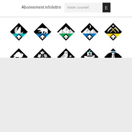
Abonnement infolettre
Canada Snowboard
1177 West Broadway, Suite 265, Vancouver BC, V6H 1G3
Tél / Fax:
778-653-0060
Email:
info@canadasnowboard.ca