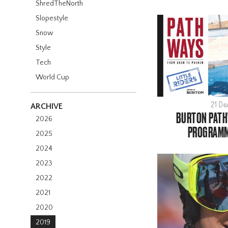
ShredTheNorth
Slopestyle
Snow
Style
Tech
World Cup
21 D
ARCHIVE
BURTON PATHW
2026
PROGRAMME
2025
2024
2023
2022
2021
2020
2019