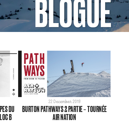
BLOGUE
22 December 2019
PES DU
BURTON PATHWAYS 2 PARTIE – TOURNÉE
LOC B
AIR NATION