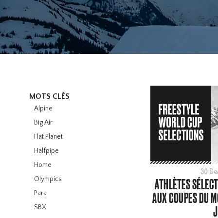
MOTS CLÉS
Alpine
Big Air
Flat Planet
Halfpipe
Home
30 De
Olympics
ATHLÈTES SÉLECT
Para
AUX COUPES DU MO
SBX
J