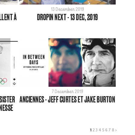
13 December 2019
LLENT À
DROPIN NEXT - 13 DEC, 2019
7 December 2019
SISTER
ANCIENNES - JEFF CURTES ET JAKE BURTON
UNESSE
1
2
3
4
5
6
7
8
>