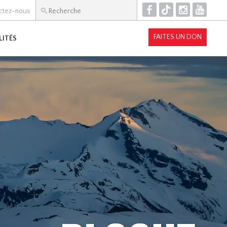
F
T
I
Y
ctez-nous
FAITES UN DON
LITÉS