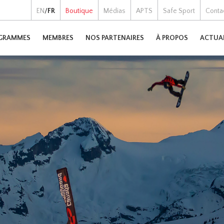
EN
/
FR
Boutique
Médias
APTS
Safe Sport
Conta
GRAMMES
MEMBRES
NOS PARTENAIRES
À PROPOS
ACTUA