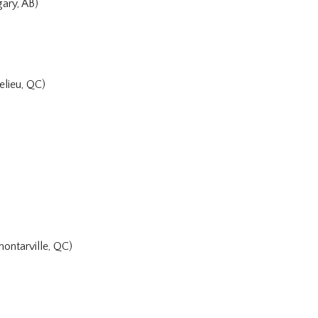
ary, AB)
elieu, QC)
ontarville, QC)