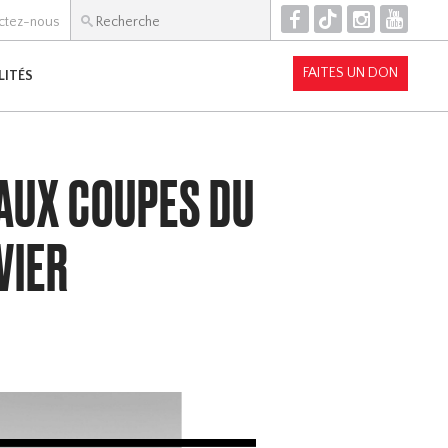
F
T
I
Y
ctez-nous
FAITES UN DON
LITÉS
 AUX COUPES DU
VIER