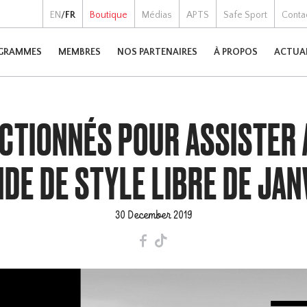
EN
/
FR
Boutique
Médias
APTS
Safe Sport
Conta
GRAMMES
MEMBRES
NOS PARTENAIRES
À PROPOS
ACTUA
CTIONNÉS POUR ASSISTER
DE DE STYLE LIBRE DE JAN
30 December 2019
F
T