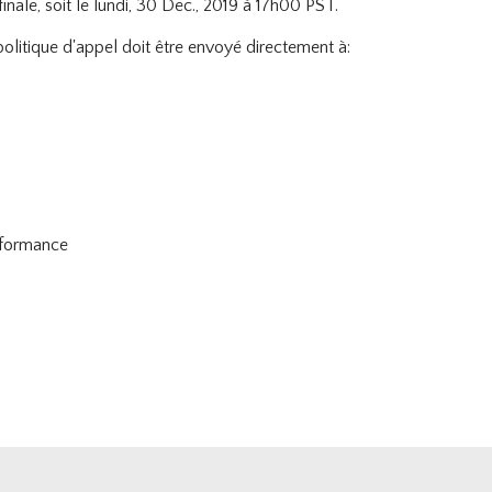
finale, soit le lundi, 30 Dec., 2019 à 17h00 PST.
politique d'appel doit être envoyé directement à:
rformance