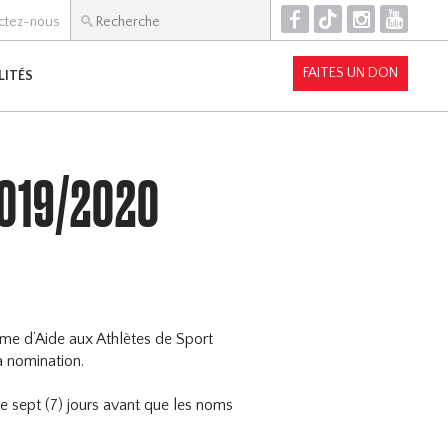
F
T
I
Y
ctez-nous
FAITES UN DON
LITÉS
2019/2020
me d’Aide aux Athlètes de Sport
a nomination.
de sept (7) jours avant que les noms