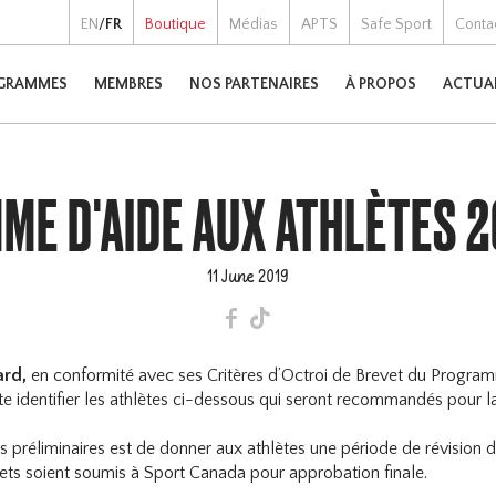
EN
/
FR
Boutique
Médias
APTS
Safe Sport
Conta
GRAMMES
MEMBRES
NOS PARTENAIRES
À PROPOS
ACTUA
E D'AIDE AUX ATHLÈTES 
11 June 2019
F
T
ard,
en conformité avec ses Critères d’Octroi de Brevet du Program
e identifier les athlètes ci-dessous qui seront recommandés pour l
ns préliminaires est de donner aux athlètes une période de révision 
vets soient soumis à Sport Canada pour approbation finale.