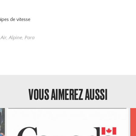
ipes de vitesse
 Air
,
Alpine
,
Para
VOUS AIMEREZ AUSSI