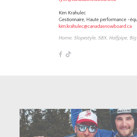
Kim Krahulec
Gestionnaire, Haute performance -équ
kim.krahulec@canadasnowboard.ca
Home
,
Slopestyle
,
SBX
,
Halfpipe
,
Big
F
T