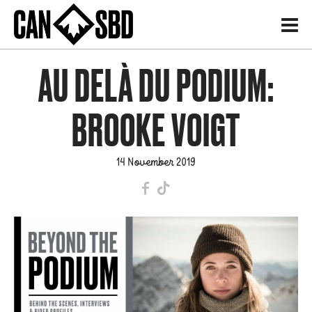
H
AU DELÀ DU PODIUM:
BROOKE VOIGT
14 November 2019
F
T