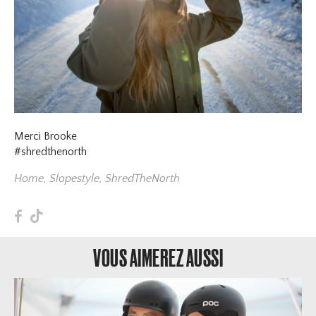
Merci Brooke
#shredthenorth
Home
,
Slopestyle
,
ShredTheNorth
F
T
VOUS AIMEREZ AUSSI