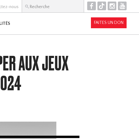
F
T
I
Y
ctez-nous
FAITES UN DON
LITÉS
PER AUX JEUX
2024