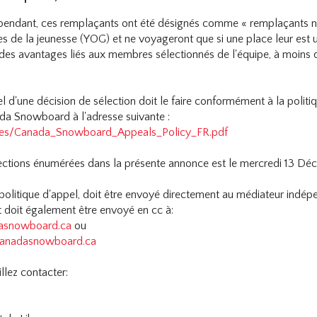
ependant, ces remplaçants ont été désignés comme « remplaçants non
 de la jeunesse (YOG) et ne voyageront que si une place leur est ul
des avantages liés aux membres sélectionnés de l'équipe, à moins q
el d'une décision de sélection doit le faire conformément à la poli
ada Snowboard à l'adresse suivante :
les/Canada_Snowboard_Appeals_Policy_FR.pdf
sélections énumérées dans la présente annonce est le mercredi 13
a politique d'appel, doit être envoyé directement au médiateur indép
 doit également être envoyé en cc à:
asnowboard.ca
ou
canadasnowboard.ca
llez contacter: