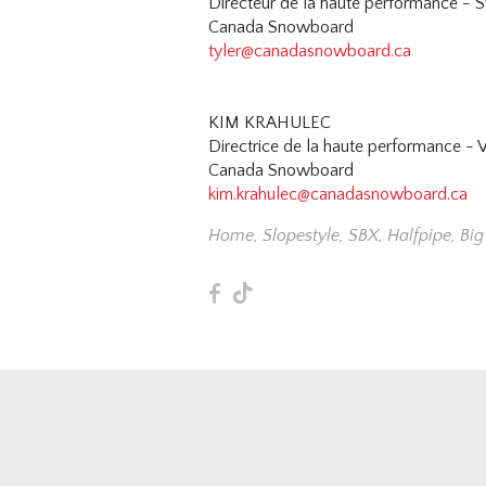
Directeur de la haute performance - S
Canada Snowboard
tyler@canadasnowboard.ca
KIM KRAHULEC
Directrice de la haute performance - V
Canada Snowboard
kim.krahulec@canadasnowboard.ca
Home
,
Slopestyle
,
SBX
,
Halfpipe
,
Big
F
T