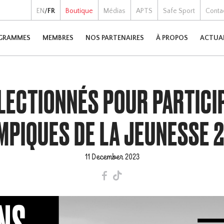
EN
/
FR
Boutique
Médias
APTS
Safe Sport
Conta
GRAMMES
MEMBRES
NOS PARTENAIRES
À PROPOS
ACTUA
LECTIONNÉS POUR PARTICI
MPIQUES DE LA JEUNESSE 
11 December 2023
F
T