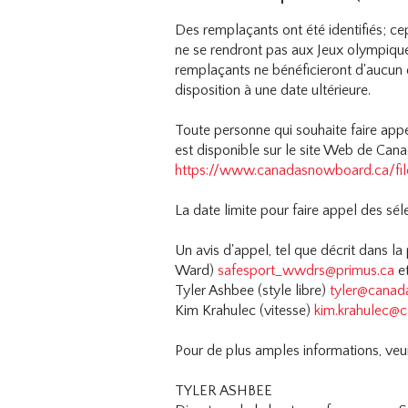
Des remplaçants ont été identifiés; c
ne se rendront pas aux Jeux olympiques
remplaçants ne bénéficieront d'aucun 
disposition à une date ultérieure.
Toute personne qui souhaite faire app
est disponible sur le site Web de Can
https://www.canadasnowboard.ca/fi
La date limite pour faire appel des 
Un avis d'appel, tel que décrit dans l
Ward)
safesport_wwdrs@primus.ca
et
Tyler Ashbee (style libre)
tyler@canad
Kim Krahulec (vitesse)
kim.krahulec@
Pour de plus amples informations, veui
TYLER ASHBEE