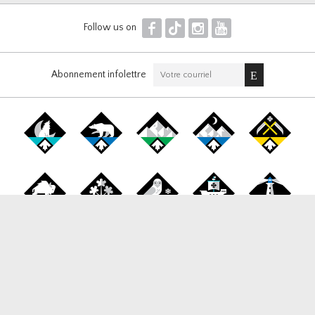
F
T
I
Y
Follow us on
Abonnement infolettre