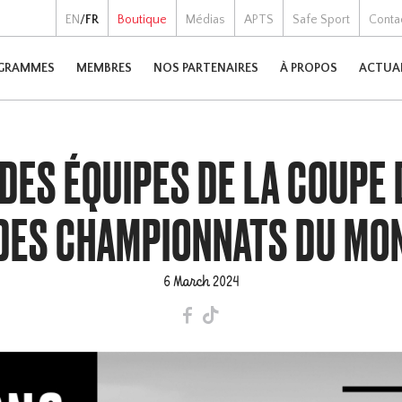
EN
/
FR
Boutique
Médias
APTS
Safe Sport
Conta
GRAMMES
MEMBRES
NOS PARTENAIRES
À PROPOS
ACTUA
DES ÉQUIPES DE LA COUPE
 DES CHAMPIONNATS DU MO
6 March 2024
F
T