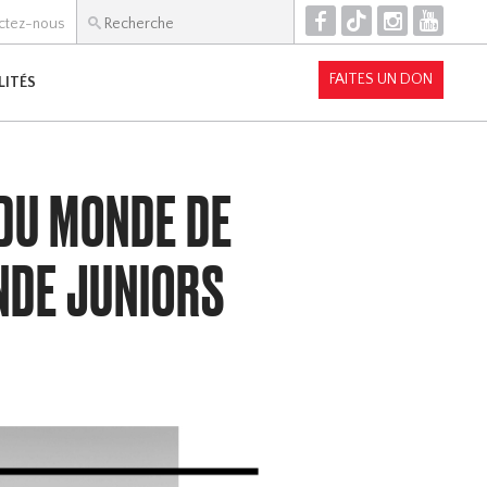
F
T
I
Y
ctez-nous
FAITES UN DON
LITÉS
 DU MONDE DE
NDE JUNIORS