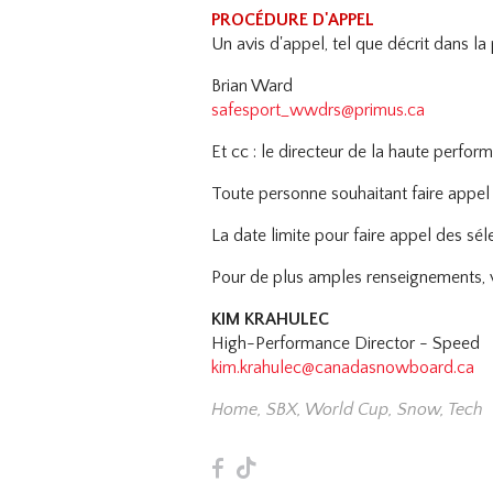
PROCÉDURE D'APPEL
Un avis d'appel, tel que décrit dans l
Brian Ward
safesport_wwdrs@primus.ca
Et cc : le directeur de la haute perf
Toute personne souhaitant faire appel
La date limite pour faire appel des s
Pour de plus amples renseignements,
KIM KRAHULEC
High-Performance Director - Speed
kim.krahulec@canadasnowboard.ca
Home
,
SBX
,
World Cup
,
Snow
,
Tech
F
T