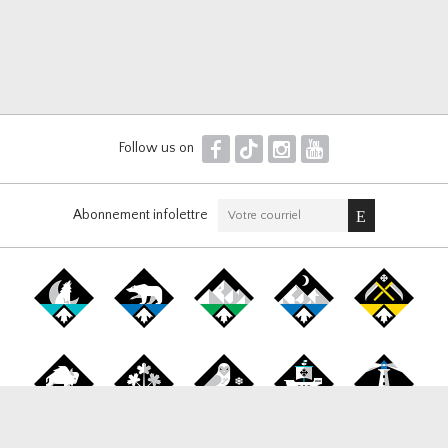
F
T
I
Y
Follow us on
Abonnement infolettre