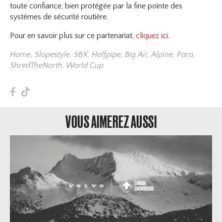
toute confiance, bien protégée par la fine pointe des
systèmes de sécurité routière.
Pour en savoir plus sur ce partenariat,
cliquez ici.
Home
,
Slopestyle
,
SBX
,
Halfpipe
,
Big Air
,
Alpine
,
Para
,
ShredTheNorth
,
World Cup
F
T
VOUS AIMEREZ AUSSI