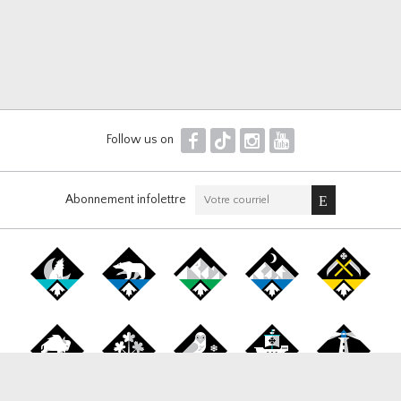
F
T
I
Y
Follow us on
Abonnement infolettre