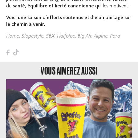
de
santé, équilibre et fierté canadienne
qui les motivent.
Voici une saison d’efforts soutenus et d’élan partagé sur
le chemin à venir.
Home
,
Slopestyle
,
SBX
,
Halfpipe
,
Big Air
,
Alpine
,
Para
F
T
VOUS AIMEREZ AUSSI