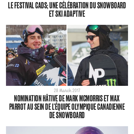
LE FESTIVAL CADS; UNE CÉLÉBRATION DU SNOWBOARD
2024
ET SKI ADAPTIVE
2023
2022
2021
2020
2019
2018
2017
2016
2015
28 March 2017
NOMINATION HÂTIVE DE MARK MCMORRIS ET MAX
PARROT AU SEIN DE L'ÉQUIPE OLYMPIQUE CANADIENNE
DE SNOWBOARD