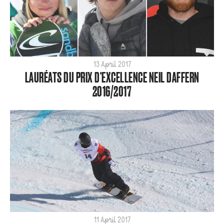
Flat Planet
Halfpipe
Home
Olympics
Para
13 April 2017
LAURÉATS DU PRIX D'EXCELLENCE NEIL DAFFERN
SBX
2016/2017
ShredTheNorth
Slopestyle
Snow
Style
Tech
World Cup
ARCHIVE
2026
2025
11 April 2017