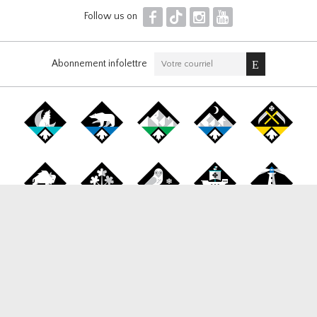
F
T
I
Y
Follow us on
Abonnement infolettre
Canada Snowboard